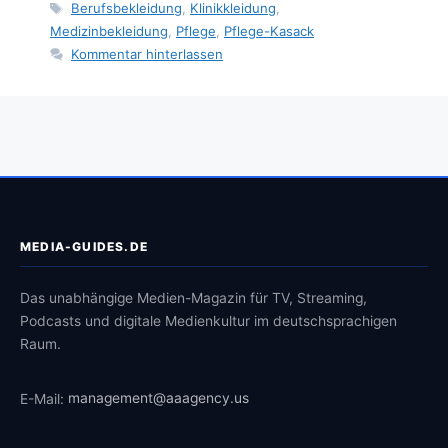
Schlagwörter
Berufsbekleidung
,
Klinikkleidung
,
Medizinbekleidung
,
Pflege
,
Pflege-Kasack
Kommentar hinterlassen
MEDIA-GUIDES.DE
Das unabhängige Medien-Magazin für TV, Streaming,
Podcasts und digitale Medienkultur im deutschsprachigen
Raum.
E-Mail:
management@aaagency.us