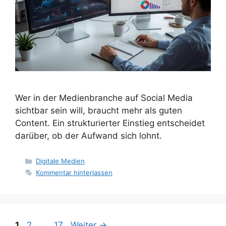
Wer in der Medienbranche auf Social Media
sichtbar sein will, braucht mehr als guten
Content. Ein strukturierter Einstieg entscheidet
darüber, ob der Aufwand sich lohnt.
Kategorien
Digitale Medien
Kommentar hinterlassen
Seite
Seite
Seite
1
2
…
17
Weiter
→