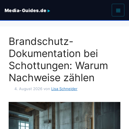
Zum
Media-Guides.de
Inhalt
springen
Men
Brandschutz-
Dokumentation bei
Schottungen: Warum
Nachweise zählen
4. August 2026
von
Lisa Schneider