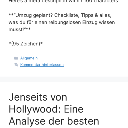
Here’s a meta description within 100 characters:
**“Umzug geplant? Checkliste, Tipps & alles,
was du für einen reibungslosen Einzug wissen
musst!“**
*(95 Zeichen)*
Kategorien
Allgemein
Kommentar hinterlassen
Jenseits von
Hollywood: Eine
Analyse der besten