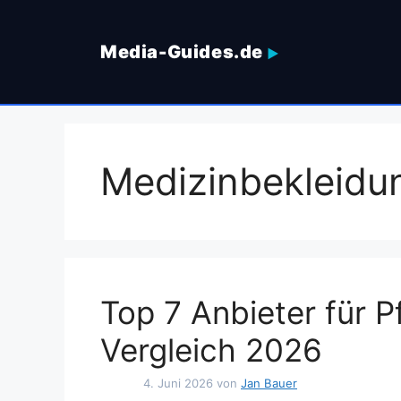
Zum
Inhalt
Media-Guides.de
springen
Medizinbekleidu
Top 7 Anbieter für 
Vergleich 2026
4. Juni 2026
von
Jan Bauer