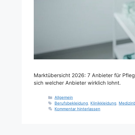
Marktübersicht 2026: 7 Anbieter für Pfle
sich welcher Anbieter wirklich lohnt.
Kategorien
Allgemein
Schlagwörter
Berufsbekleidung
,
Klinikkleidung
,
Medizin
Kommentar hinterlassen