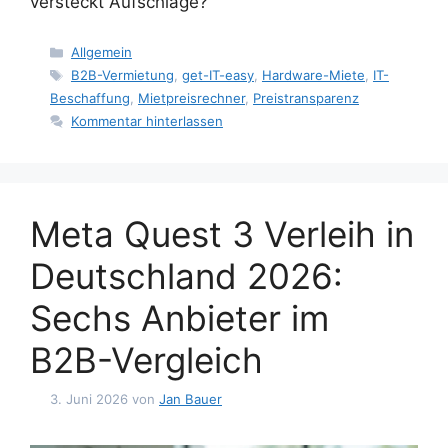
versteckt Aufschläge?
Kategorien
Allgemein
Schlagwörter
B2B-Vermietung
,
get-IT-easy
,
Hardware-Miete
,
IT-
Beschaffung
,
Mietpreisrechner
,
Preistransparenz
Kommentar hinterlassen
Meta Quest 3 Verleih in
Deutschland 2026:
Sechs Anbieter im
B2B-Vergleich
3. Juni 2026
von
Jan Bauer