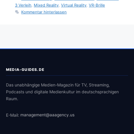
3 Verleih
,
Mixed Reality
,
Virtual Reality
,
VR-Brille
Kommentar hinterlassen
MEDIA-GUIDES.DE
Das unabhängige Medien-Magazin für TV, Streaming,
Podcasts und digitale Medienkultur im deutschsprachigen
Raum.
E-Mail:
management@aaagency.us