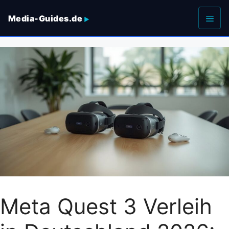
Zum
Media-Guides.de
Inhalt
springen
Men
Meta Quest 3 Verleih