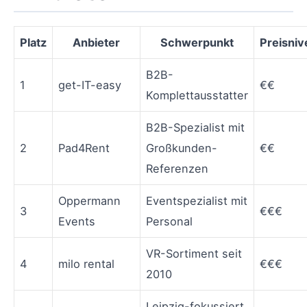
Platz
Anbieter
Schwerpunkt
Preisniv
B2B-
1
get-IT-easy
€€
Komplettausstatter
B2B-Spezialist mit
2
Pad4Rent
Großkunden-
€€
Referenzen
Oppermann
Eventspezialist mit
3
€€€
Events
Personal
VR-Sortiment seit
4
milo rental
€€€
2010
Leipzig-fokussiert