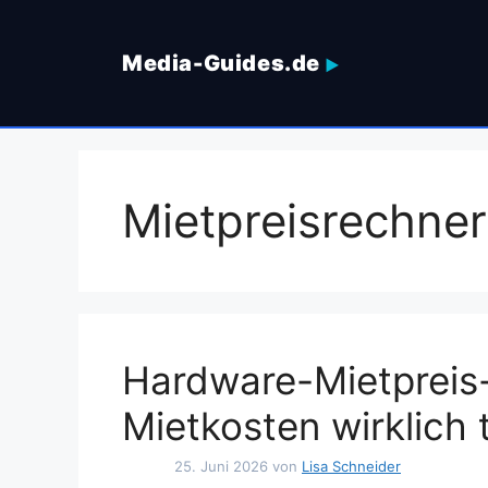
Zum
Inhalt
Media-Guides.de
springen
Mietpreisrechner
Hardware-Mietpreis-
Mietkosten wirklich 
25. Juni 2026
von
Lisa Schneider