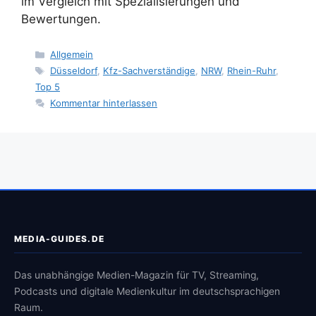
im Vergleich mit Spezialisierungen und
Bewertungen.
Kategorien
Allgemein
Schlagwörter
Düsseldorf
,
Kfz-Sachverständige
,
NRW
,
Rhein-Ruhr
,
Top 5
Kommentar hinterlassen
MEDIA-GUIDES.DE
Das unabhängige Medien-Magazin für TV, Streaming,
Podcasts und digitale Medienkultur im deutschsprachigen
Raum.