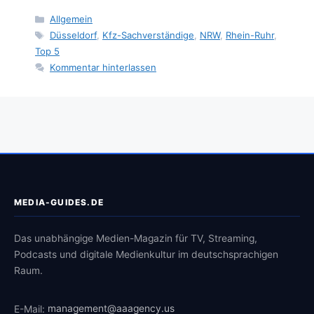
Kategorien
Allgemein
Schlagwörter
Düsseldorf
,
Kfz-Sachverständige
,
NRW
,
Rhein-Ruhr
,
Top 5
Kommentar hinterlassen
MEDIA-GUIDES.DE
Das unabhängige Medien-Magazin für TV, Streaming,
Podcasts und digitale Medienkultur im deutschsprachigen
Raum.
E-Mail:
management@aaagency.us