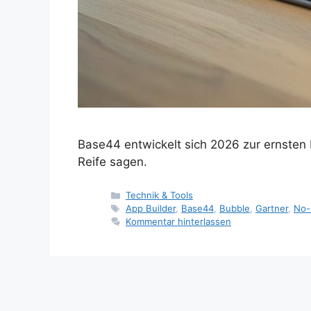
Base44 entwickelt sich 2026 zur ernsten
Reife sagen.
Kategorien
Technik & Tools
Schlagwörter
App Builder
,
Base44
,
Bubble
,
Gartner
,
No-
Kommentar hinterlassen