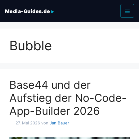
Zum
Media-Guides.de
Inhalt
springen
Men
Bubble
Base44 und der
Aufstieg der No-Code-
App-Builder 2026
27. Mai 2026
von
Jan Bauer