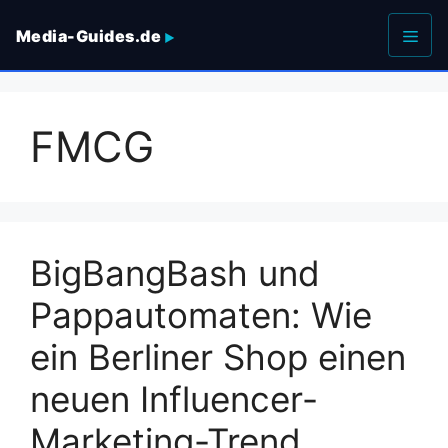
Zum
Media-Guides.de
Inhalt
springen
Men
FMCG
BigBangBash und
Pappautomaten: Wie
ein Berliner Shop einen
neuen Influencer-
Marketing-Trend