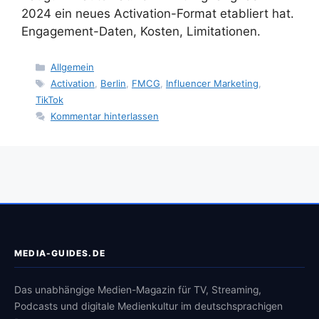
2024 ein neues Activation-Format etabliert hat.
Engagement-Daten, Kosten, Limitationen.
Kategorien
Allgemein
Schlagwörter
Activation
,
Berlin
,
FMCG
,
Influencer Marketing
,
TikTok
Kommentar hinterlassen
MEDIA-GUIDES.DE
Das unabhängige Medien-Magazin für TV, Streaming,
Podcasts und digitale Medienkultur im deutschsprachigen