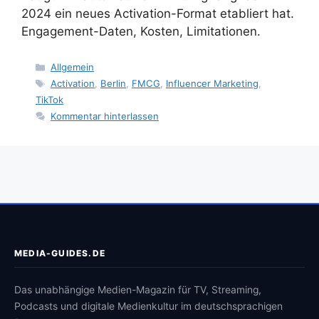
2024 ein neues Activation-Format etabliert hat.
Engagement-Daten, Kosten, Limitationen.
Kategorien
Allgemein
Schlagwörter
Activation
,
Berlin
,
FMCG
,
Influencer Marketing
,
TikTok
Kommentar hinterlassen
MEDIA-GUIDES.DE
Das unabhängige Medien-Magazin für TV, Streaming,
Podcasts und digitale Medienkultur im deutschsprachigen