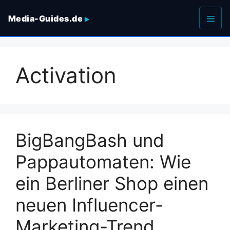
Zum
Media-Guides.de
Inhalt
springen
Men
Activation
BigBangBash und
Pappautomaten: Wie
ein Berliner Shop einen
neuen Influencer-
Marketing-Trend