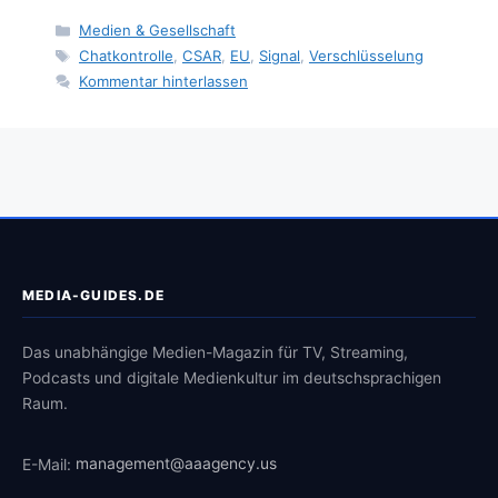
Kategorien
Medien & Gesellschaft
Schlagwörter
Chatkontrolle
,
CSAR
,
EU
,
Signal
,
Verschlüsselung
Kommentar hinterlassen
MEDIA-GUIDES.DE
Das unabhängige Medien-Magazin für TV, Streaming,
Podcasts und digitale Medienkultur im deutschsprachigen
Raum.
E-Mail:
management@aaagency.us