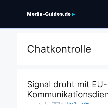
Zum
Inhalt
Media-Guides.de
springen
Chatkontrolle
Signal droht mit EU-
Kommunikationsdien
20. April 2026
von
Lisa Schneider