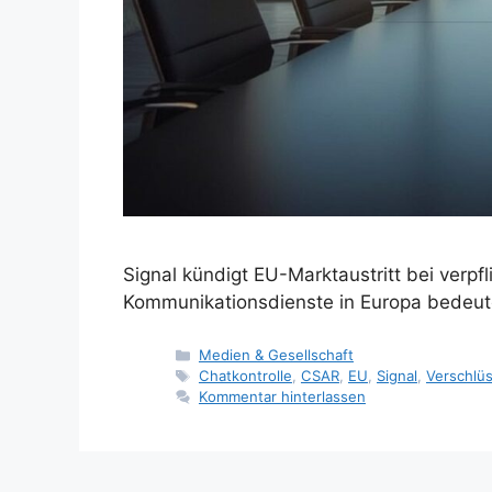
Signal kündigt EU-Marktaustritt bei verp
Kommunikationsdienste in Europa bedeut
Kategorien
Medien & Gesellschaft
Schlagwörter
Chatkontrolle
,
CSAR
,
EU
,
Signal
,
Verschlü
Kommentar hinterlassen