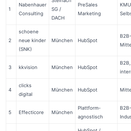
Steinach
Nabenhauer
PreSales
KMU
1
SG /
Consulting
Marketing
Selb
DACH
schoene
B2B
2
neue kinder
München
HubSpot
Mitt
(SNK)
B2B,
3
kkvision
München
HubSpot
inter
clicks
4
München
HubSpot
Mitt
digital
Plattform-
B2B
5
Effecticore
München
agnostisch
Indus
HubSpot /