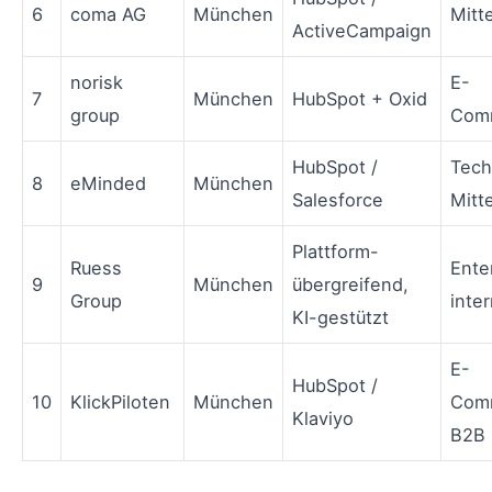
6
coma AG
München
Mitt
ActiveCampaign
norisk
E-
7
München
HubSpot + Oxid
group
Com
HubSpot /
Tech
8
eMinded
München
Salesforce
Mitt
Plattform-
Ruess
Ente
9
München
übergreifend,
Group
inter
KI-gestützt
E-
HubSpot /
10
KlickPiloten
München
Com
Klaviyo
B2B