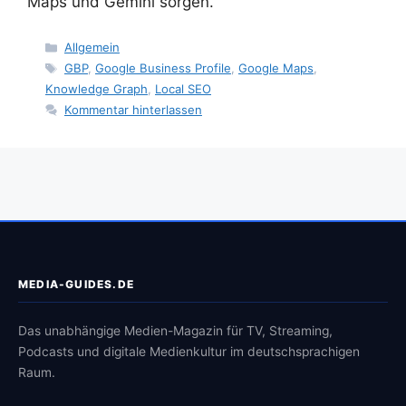
Maps und Gemini sorgen.
Kategorien
Allgemein
Schlagwörter
GBP
,
Google Business Profile
,
Google Maps
,
Knowledge Graph
,
Local SEO
Kommentar hinterlassen
MEDIA-GUIDES.DE
Das unabhängige Medien-Magazin für TV, Streaming,
Podcasts und digitale Medienkultur im deutschsprachigen
Raum.