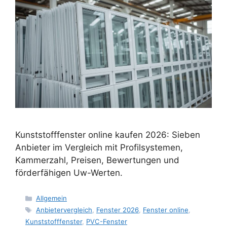
Kunststofffenster online kaufen 2026: Sieben
Anbieter im Vergleich mit Profilsystemen,
Kammerzahl, Preisen, Bewertungen und
förderfähigen Uw-Werten.
Kategorien
Allgemein
Schlagwörter
Anbietervergleich
,
Fenster 2026
,
Fenster online
,
Kunststofffenster
,
PVC-Fenster