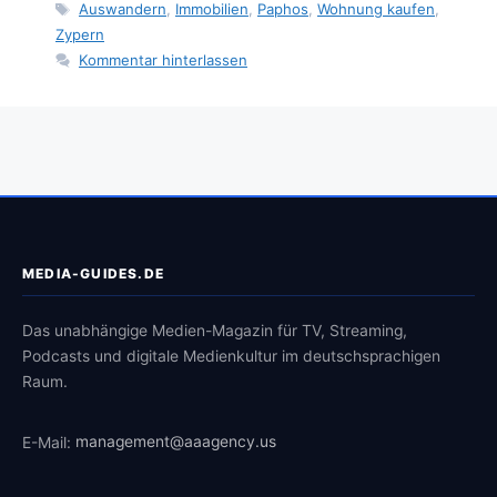
Schlagwörter
Auswandern
,
Immobilien
,
Paphos
,
Wohnung kaufen
,
Zypern
Kommentar hinterlassen
MEDIA-GUIDES.DE
Das unabhängige Medien-Magazin für TV, Streaming,
Podcasts und digitale Medienkultur im deutschsprachigen
Raum.
E-Mail:
management@aaagency.us