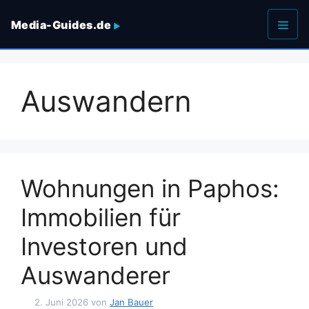
Zum
Media-Guides.de
Inhalt
springen
Men
Auswandern
Wohnungen in Paphos:
Immobilien für
Investoren und
Auswanderer
2. Juni 2026
von
Jan Bauer