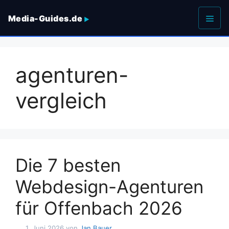
Zum
Media-Guides.de
Inhalt
springen
Men
agenturen-
vergleich
Die 7 besten
Webdesign-Agenturen
für Offenbach 2026
1. Juni 2026
von
Jan Bauer