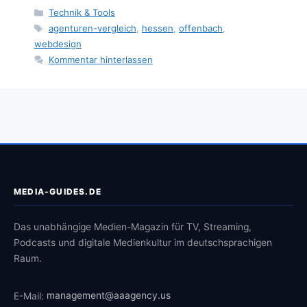
Kategorien
Technik & Tools
Schlagwörter
agenturen-vergleich
,
hessen
,
offenbach
,
webdesign
Kommentar hinterlassen
MEDIA-GUIDES.DE
Das unabhängige Medien-Magazin für TV, Streaming,
Podcasts und digitale Medienkultur im deutschsprachigen
Raum.
E-Mail:
management@aaagency.us