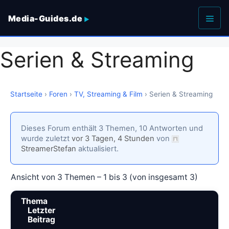
Zum
Media-Guides.de
Inhalt
springen
Men
Serien & Streaming
Startseite
›
Foren
›
TV, Streaming & Film
›
Serien & Streaming
Dieses Forum enthält 3 Themen, 10 Antworten und
wurde zuletzt
vor 3 Tagen, 4 Stunden
von
StreamerStefan
aktualisiert.
Ansicht von 3 Themen – 1 bis 3 (von insgesamt 3)
Thema
Letzter
Beitrag