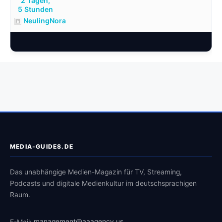
2 Tagen,
5 Stunden
NeulingNora
MEDIA-GUIDES.DE
Das unabhängige Medien-Magazin für TV, Streaming,
Podcasts und digitale Medienkultur im deutschsprachigen
Raum.
E-Mail:
management@aaagency.us