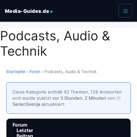
Zum
Media-Guides.de
Inhalt
springen
Men
Podcasts, Audio &
Technik
Startseite
›
Foren
›
Podcasts, Audio & Technik
Diese Kategorie enthält 42 Themen, 128 Antworten
und wurde zuletzt
vor 3 Stunden, 2 Minuten
von
SerienSvenja
aktualisiert.
Forum
Letzter
Beitrag