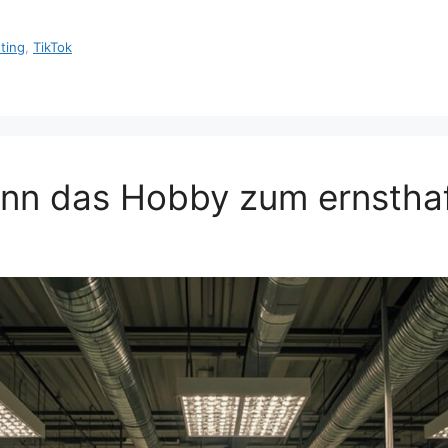
ting
,
TikTok
n das Hobby zum ernsthaft