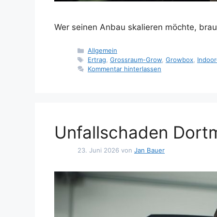
Wer seinen Anbau skalieren möchte, brau
Kategorien
Allgemein
Schlagwörter
Ertrag
,
Grossraum-Grow
,
Growbox
,
Indoor
Kommentar hinterlassen
Unfallschaden Dort
23. Juni 2026
von
Jan Bauer